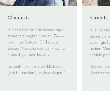
Claudia G.
Sarah K.
"Hier ist Platz für die Bewertungen
"Hier ist Pl
Zeige,
deiner bisherigen Kunden.
deiner bish
welch großartigen Erfahrungen
welch großa
andere Menschen mit dir / deinem
andere Men
Produkt gemacht haben.
Produkt ge
Doppelklicke hier oder klicke auf
Doppelklicke
„Text bearbeiten”, um loszulegen."
„Text bearbe